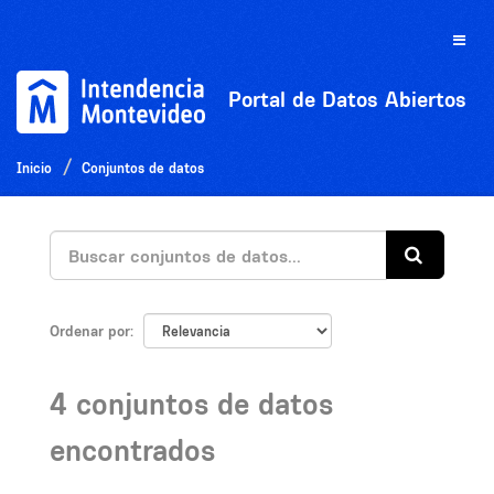
Ir
al
Toggle
contenido
naviga
Portal de Datos Abiertos
Inicio
Conjuntos de datos
Ordenar por
4 conjuntos de datos
encontrados