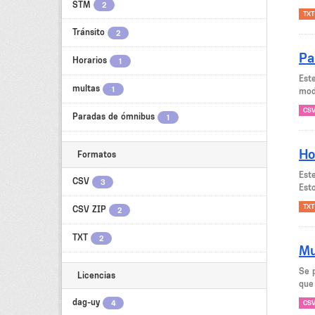
STM
2
TXT
Tránsito
2
Pa
Horarios
1
Est
multas
1
mode
CS
Paradas de ómnibus
1
Ho
Formatos
Est
CSV
3
Esto
TXT
CSV ZIP
2
TXT
2
Mu
Se 
Licencias
que
dag-uy
4
CS