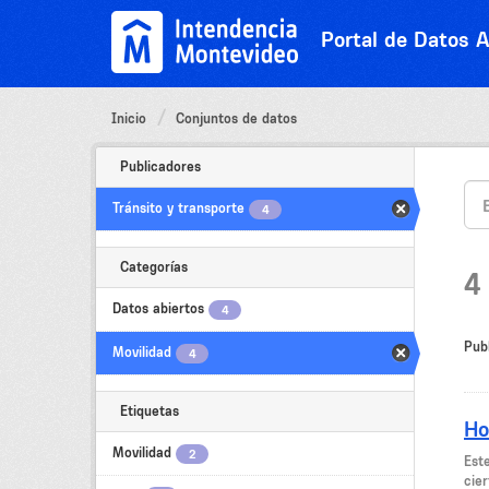
Ir
al
Portal de Datos A
contenido
Inicio
Conjuntos de datos
Publicadores
Tránsito y transporte
4
Categorías
4
Datos abiertos
4
Pub
Movilidad
4
Etiquetas
Ho
Movilidad
2
Est
cier