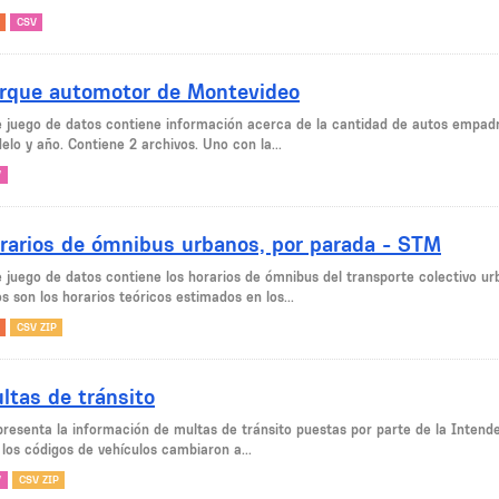
CSV
rque automotor de Montevideo
e juego de datos contiene información acerca de la cantidad de autos empad
lo y año. Contiene 2 archivos. Uno con la...
V
rarios de ómnibus urbanos, por parada - STM
e juego de datos contiene los horarios de ómnibus del transporte colectivo u
s son los horarios teóricos estimados en los...
CSV ZIP
ltas de tránsito
presenta la información de multas de tránsito puestas por parte de la Intend
 los códigos de vehículos cambiaron a...
V
CSV ZIP