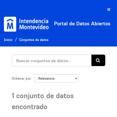
Ir
al
Toggle
contenido
naviga
Portal de Datos Abiertos
Inicio
Conjuntos de datos
Ordenar por
1 conjunto de datos
encontrado