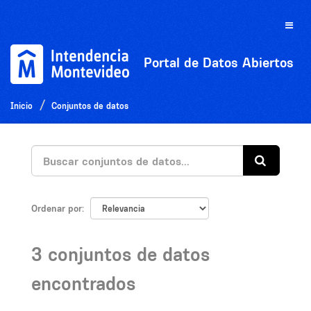
Ir
al
Toggle
contenido
naviga
Portal de Datos Abiertos
Inicio
Conjuntos de datos
Ordenar por
3 conjuntos de datos
encontrados