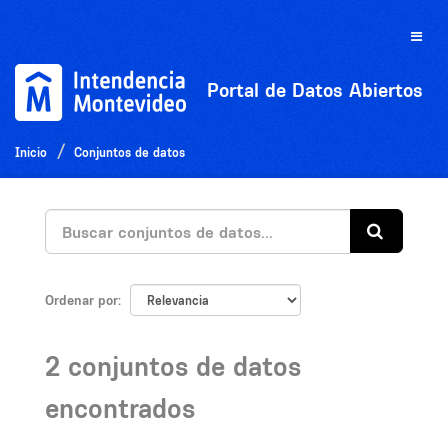
Ir
al
Toggle
contenido
naviga
Portal de Datos Abiertos
Inicio
Conjuntos de datos
Ordenar por
2 conjuntos de datos
encontrados