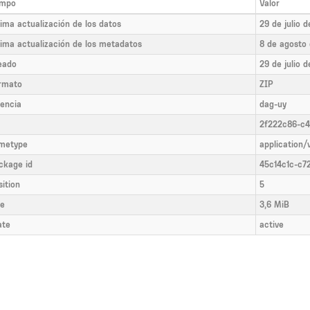
mpo
Valor
tima actualización de los datos
29 de julio 
tima actualización de los metadatos
8 de agosto
eado
29 de julio 
rmato
ZIP
cencia
dag-uy
2f222c86-c4
metype
application/
ckage id
45c14c1c-c
sition
5
ze
3,6 MiB
ate
active