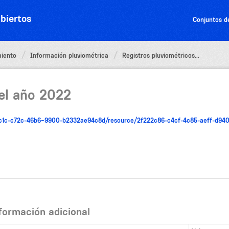
biertos
Conjuntos d
miento
Información pluviométrica
Registros pluviométricos...
el año 2022
c14c1c-c72c-46b6-9900-b2332ae94c8d/resource/2f222c86-c4cf-4c85-aeff-d94
formación adicional