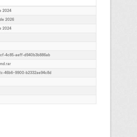
de 2024
 de 2026
de 2024
cf-4c85-aeff-d940b3b886ab
vnd.rar
72c-46b6-9900-b2332ae94c8d