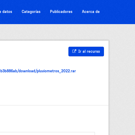
e datos
Categorías
Publicadores
Acerca de
Ir al recurso
0b3b886ab/download/pluviometros_2022.rar