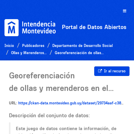
Ir
al
Toggle
contenido
naviga
Portal de Datos Abiertos
Inicio
Publicadores
Departamento de Desarrollo Social
Ollas y Merenderos...
Georeferenciación de ollas...
Ir al recurso
Georeferenciación
de ollas y merenderos en el...
URL:
https://ckan-data.montevideo.gub.uy/dataset/29734aaf-c38b-4338-a190-8a5bf6c52d6e/resource/644fefe4-a749-4823-8f0d-d65ffe2eda99/download/planilla-2.xlsx-datos-abiertos-2024-2.csv
Descripción del conjunto de datos:
Este juego de datos contiene la información, de