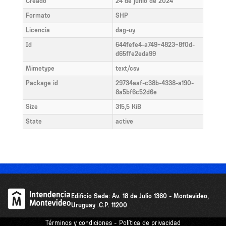
Creado
24 de junio de 2024
Formato
SHP
Licencia
dag-uy
Id
644fefe4-a749-4823-8f0d-
d65ffe2eda99
Mimetype
text/csv
Package id
29734aaf-c38b-4338-a190-
8a5bf6c52d6e
Size
315,5 KiB
State
active
Edificio Sede: Av. 18 de Julio 1360 - Montevideo,
Uruguay .C.P. 11200
Términos y condiciones - Política de privacidad