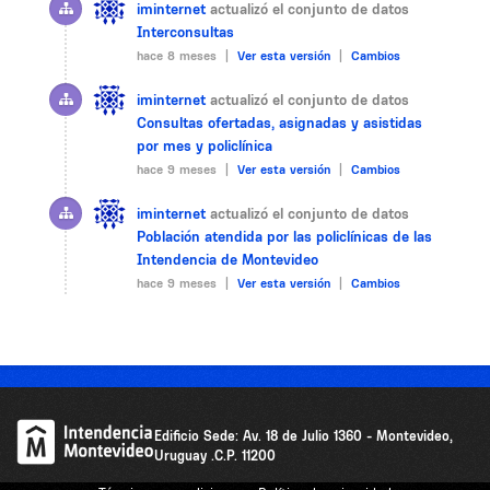
iminternet
actualizó el conjunto de datos
Interconsultas
hace 8 meses |
Ver esta versión
|
Cambios
iminternet
actualizó el conjunto de datos
Consultas ofertadas, asignadas y asistidas
por mes y policlínica
hace 9 meses |
Ver esta versión
|
Cambios
iminternet
actualizó el conjunto de datos
Población atendida por las policlínicas de las
Intendencia de Montevideo
hace 9 meses |
Ver esta versión
|
Cambios
Edificio Sede: Av. 18 de Julio 1360 - Montevideo,
Uruguay .C.P. 11200