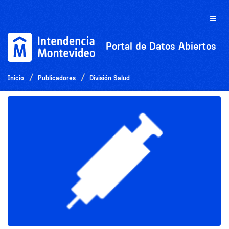
Ir
al
Toggle
contenido
naviga
Portal de Datos Abiertos
Inicio
Publicadores
División Salud