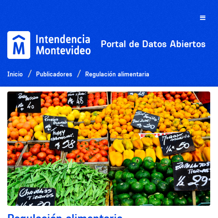
Ir
al
Toggle
contenido
naviga
Portal de Datos Abiertos
Inicio
Publicadores
Regulación alimentaria