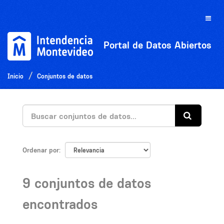
Ir
al
Toggle
contenido
naviga
Portal de Datos Abiertos
Inicio
Conjuntos de datos
Ordenar por
9 conjuntos de datos
encontrados