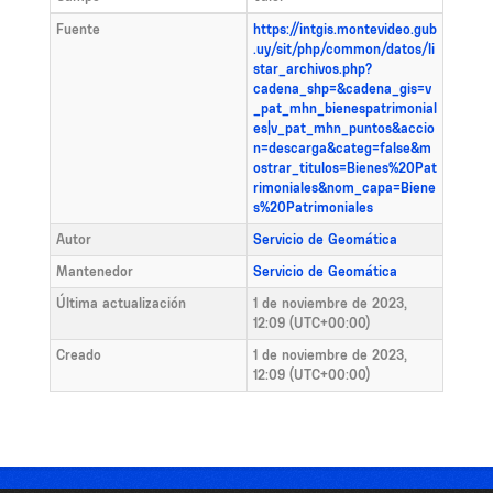
Fuente
https://intgis.montevideo.gub
.uy/sit/php/common/datos/li
star_archivos.php?
cadena_shp=&cadena_gis=v
_pat_mhn_bienespatrimonial
es|v_pat_mhn_puntos&accio
n=descarga&categ=false&m
ostrar_titulos=Bienes%20Pat
rimoniales&nom_capa=Biene
s%20Patrimoniales
Autor
Servicio de Geomática
Mantenedor
Servicio de Geomática
Última actualización
1 de noviembre de 2023,
12:09 (UTC+00:00)
Creado
1 de noviembre de 2023,
12:09 (UTC+00:00)