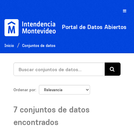
Ir
al
Toggle
contenido
naviga
Portal de Datos Abiertos
Inicio
Conjuntos de datos
Ordenar por
7 conjuntos de datos
encontrados