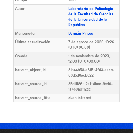
Autor
Laboratorio de Palinología
de la Facultad de Ciencias
de la Universidad de la
República
Mantenedor
Damián Pintos
Última actualización
7 de agosto de 2026, 10:26
(UTC+00:00)
Creado
1 de noviembre de 2023,
12:09 (UTC+00:00)
harvest_object_id
81b44b58-e3f5-4f43-aecc-
03d5d6acb822
harvest_source_id
35d11186-12a1-4bae-9ed6-
1a4b9a0112dc
harvest_source_title
ckan intranet