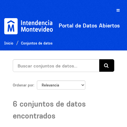
Ir
al
Toggle
contenido
naviga
Portal de Datos Abiertos
Inicio
Conjuntos de datos
Ordenar por
6 conjuntos de datos
encontrados