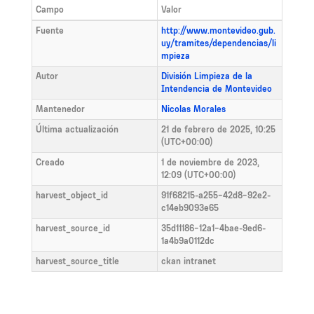
Campo
Valor
Fuente
http://www.montevideo.gub.
uy/tramites/dependencias/li
mpieza
Autor
División Limpieza de la
Intendencia de Montevideo
Mantenedor
Nicolas Morales
Última actualización
21 de febrero de 2025, 10:25
(UTC+00:00)
Creado
1 de noviembre de 2023,
12:09 (UTC+00:00)
harvest_object_id
91f68215-a255-42d8-92e2-
c14eb9093e65
harvest_source_id
35d11186-12a1-4bae-9ed6-
1a4b9a0112dc
harvest_source_title
ckan intranet