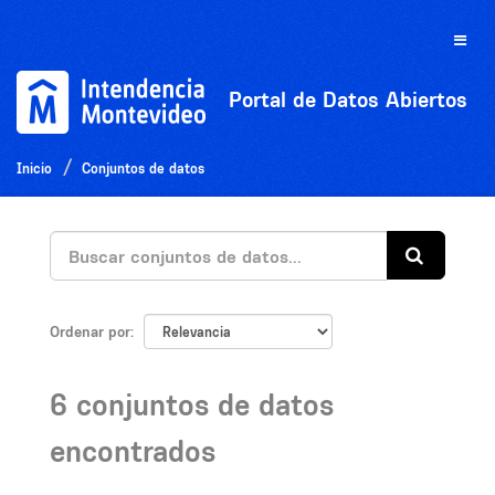
Ir
al
Toggle
contenido
naviga
Portal de Datos Abiertos
Inicio
Conjuntos de datos
Ordenar por
6 conjuntos de datos
encontrados