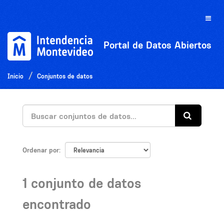
Ir
al
Toggle
contenido
naviga
Portal de Datos Abiertos
Inicio
Conjuntos de datos
Ordenar por
1 conjunto de datos
encontrado