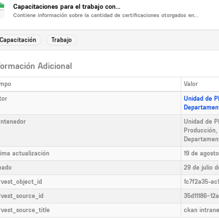
Capacitaciones para el trabajo con...
Contiene información sobre la cantidad de certificaciones otorgados en...
Capacitación
Trabajo
formación Adicional
mpo
Valor
tor
Unidad de Pl
Departament
ntenedor
Unidad de Pl
Producción, 
Departament
tima actualización
19 de agost
eado
29 de julio 
rvest_object_id
1c7f2a35-ac
rvest_source_id
35d11186-12
rvest_source_title
ckan intrane