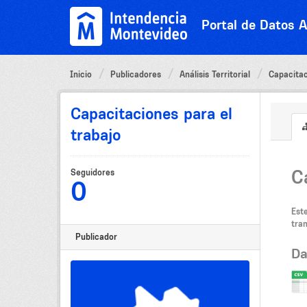
Ir
al
Portal de Datos A
contenido
Inicio
Publicadores
Análisis Territorial
Capacitac
Capacitaciones para el
trabajo
C
Seguidores
0
Est
tran
Publicador
Da