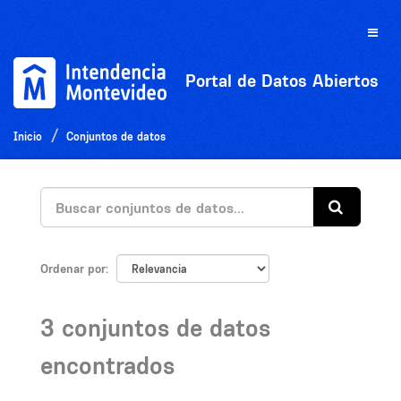
Ir
al
Toggle
contenido
naviga
Portal de Datos Abiertos
Inicio
Conjuntos de datos
Ordenar por
3 conjuntos de datos
encontrados