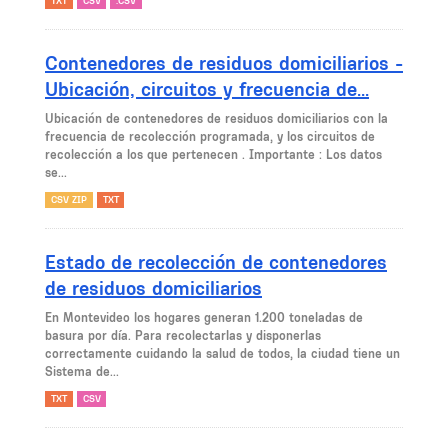
TXT
CSV
.CSV
Contenedores de residuos domiciliarios -
Ubicación, circuitos y frecuencia de...
Ubicación de contenedores de residuos domiciliarios con la
frecuencia de recolección programada, y los circuitos de
recolección a los que pertenecen . Importante : Los datos
se...
CSV ZIP
TXT
Estado de recolección de contenedores
de residuos domiciliarios
En Montevideo los hogares generan 1.200 toneladas de
basura por día. Para recolectarlas y disponerlas
correctamente cuidando la salud de todos, la ciudad tiene un
Sistema de...
TXT
CSV