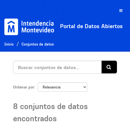
Ir
al
Toggle
contenido
naviga
Portal de Datos Abiertos
Inicio
Conjuntos de datos
Ordenar por
8 conjuntos de datos
encontrados