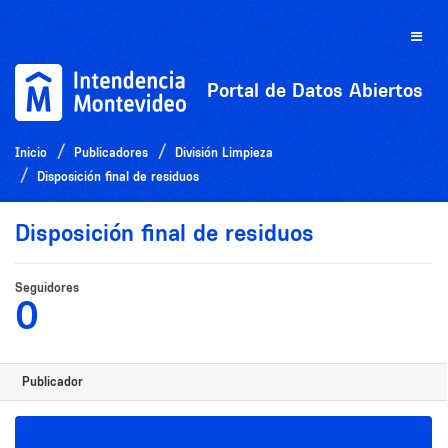
Ir
al
Toggle
contenido
naviga
Portal de Datos Abiertos
Inicio
Publicadores
División Limpieza
Disposición final de residuos
Disposición final de residuos
Seguidores
0
Publicador