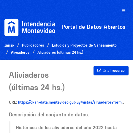
Ir
al
Toggle
contenido
naviga
Portal de Datos Abiertos
Inicio
Publicadores
Estudios y Proyectos de Saneamiento
Aliviaderos
Aliviaderos (últimas 24 hs.)
Ir al recurso
Aliviaderos
(últimas 24 hs.)
URL:
https://ckan-data.montevideo.gub.uy/vistas/aliviaderos?format?csv
Descripción del conjunto de datos:
Históricos de los aliviaderos del año 2022 hasta