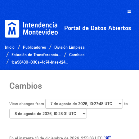
Ir
al
Toggle
contenido
naviga
Portal de Datos Abiertos
Inicio
Publicadores
División Limpieza
Estación de Transferencia...
Cambios
1ca98430-030a-4c74-b1ae-124...
Cambios
View changes from
to
En el instante 13 de diciembre de 2024, 9:55:36 UTC,