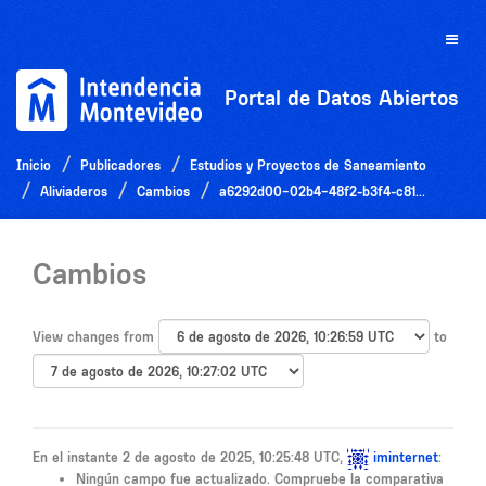
Ir
al
Toggle
contenido
naviga
Portal de Datos Abiertos
Inicio
Publicadores
Estudios y Proyectos de Saneamiento
Aliviaderos
Cambios
a6292d00-02b4-48f2-b3f4-c81...
Cambios
View changes from
to
En el instante 2 de agosto de 2025, 10:25:48 UTC,
iminternet
:
Ningún campo fue actualizado. Compruebe la comparativa