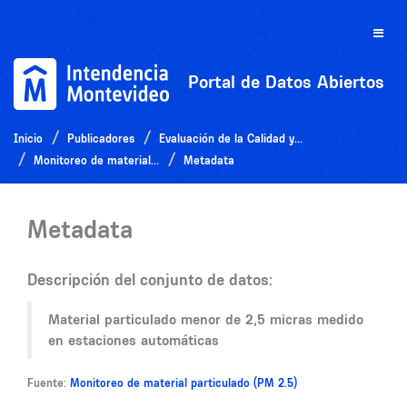
Ir
al
Toggle
contenido
naviga
Portal de Datos Abiertos
Inicio
Publicadores
Evaluación de la Calidad y...
Monitoreo de material...
Metadata
Metadata
Descripción del conjunto de datos:
Material particulado menor de 2,5 micras medido
en estaciones automáticas
Fuente:
Monitoreo de material particulado (PM 2.5)