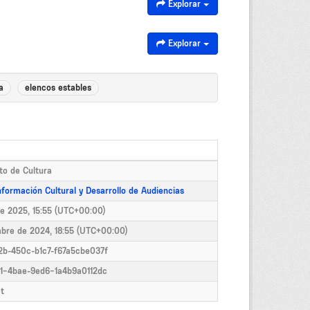
Explorar
Explorar
a
elencos estables
o de Cultura
formación Cultural y Desarrollo de Audiencias
de 2025, 15:55 (UTC+00:00)
mbre de 2024, 18:55 (UTC+00:00)
2b-450c-b1c7-f67a5cbe037f
a1-4bae-9ed6-1a4b9a0112dc
t