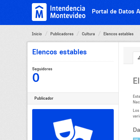
Ir
al
Portal de Datos A
contenido
Inicio
Publicadores
Cultura
Elencos estables
Elencos estables
Seguidores
0
E
Est
Publicador
Nac
Los
vari
Da