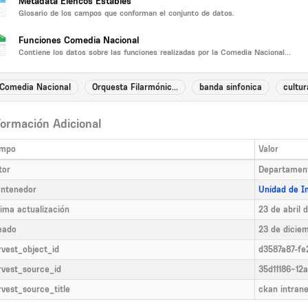
Metadata Elencos Estables
Glosario de los campos que conforman el conjunto de datos.
Funciones Comedia Nacional
Contiene los datos sobre las funciones realizadas por la Comedia Nacional...
Comedia Nacional
Orquesta Filarmónic...
banda sinfonica
cultur
formación Adicional
mpo
Valor
tor
Departament
ntenedor
Unidad de In
tima actualización
23 de abril 
eado
23 de dicie
rvest_object_id
d3587a87-fe
rvest_source_id
35d11186-12
rvest_source_title
ckan intrane