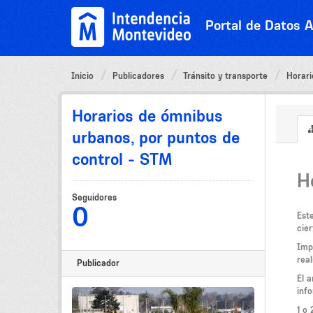
Ir
al
Portal de Datos A
contenido
Inicio
Publicadores
Tránsito y transporte
Horari
Horarios de ómnibus
urbanos, por puntos de
control - STM
H
Seguidores
0
Est
cie
Imp
real
Publicador
El 
inf
1 o