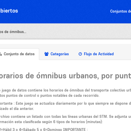
biertos
Conjuntos d
os de ómnibus...
Conjunto de datos
Categorías
Flujo de Actividad
orarios de ómnibus urbanos, por pun
e juego de datos contiene los horarios de ómnibus del transporte colectivo ur
rtos puntos de control o puntos notables de cada recorrido.
ortante
: Este juego se actualiza diariamente por lo que siempre se dispone d
izado el día anterior.
archivo contiene un listado con todas las líneas urbanas del STM. Se adjunta u
ormación esta clasificada según 6 tipos de horarios (minutas):
 2=Hábil 3 o 4=Sábado 5 o 6=Domingo
IMPORTANTE
: