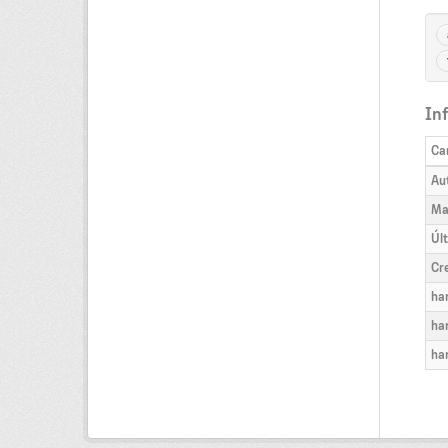
In
Ca
Au
Ma
Úl
Cr
ha
ha
ha