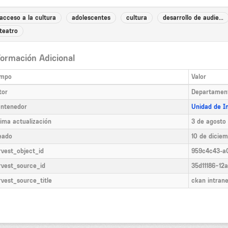
acceso a la cultura
adolescentes
cultura
desarrollo de audie...
teatro
formación Adicional
mpo
Valor
tor
Departament
ntenedor
Unidad de In
tima actualización
3 de agosto
eado
10 de dicie
rvest_object_id
959c4c43-a
rvest_source_id
35d11186-12
rvest_source_title
ckan intrane