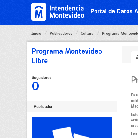
Ir
al
Portal de Datos A
contenido
Inicio
Publicadores
Cultura
Programa Montevide
Programa Montevideo
Libre
P
Seguidores
0
Es 
mil
Mag
Publicador
Est
art
cre
Los