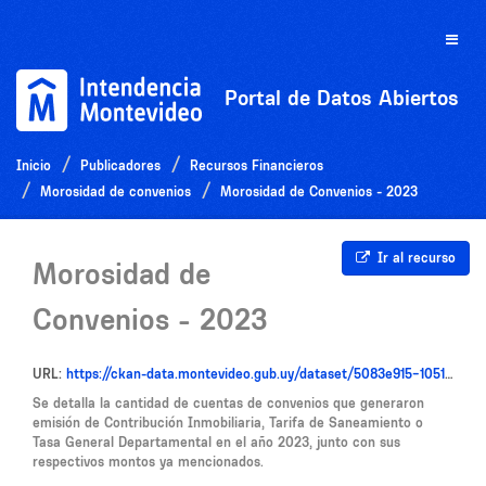
Ir
al
Toggle
contenido
naviga
Portal de Datos Abiertos
Inicio
Publicadores
Recursos Financieros
Morosidad de convenios
Morosidad de Convenios - 2023
Ir al recurso
Morosidad de
Convenios - 2023
URL:
https://ckan-data.montevideo.gub.uy/dataset/5083e915-1051-47f7-8120-0bee4dfe3105/resource/bd2d9c51-60ca-472e-88f1-64e84af44632/download/morosidad_convenios_2023.csv
Se detalla la cantidad de cuentas de convenios que generaron
emisión de Contribución Inmobiliaria, Tarifa de Saneamiento o
Tasa General Departamental en el año 2023, junto con sus
respectivos montos ya mencionados.