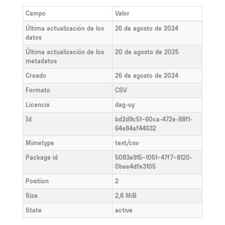
Campo
Valor
Última actualización de los
26 de agosto de 2024
datos
Última actualización de los
20 de agosto de 2025
metadatos
Creado
26 de agosto de 2024
Formato
CSV
Licencia
dag-uy
Id
bd2d9c51-60ca-472e-88f1-
64e84af44632
Mimetype
text/csv
Package id
5083e915-1051-47f7-8120-
0bee4dfe3105
Position
2
Size
2,8 MiB
State
active