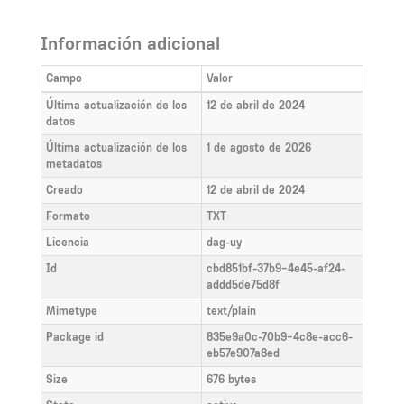
Información adicional
Campo
Valor
Última actualización de los
12 de abril de 2024
datos
Última actualización de los
1 de agosto de 2026
metadatos
Creado
12 de abril de 2024
Formato
TXT
Licencia
dag-uy
Id
cbd851bf-37b9-4e45-af24-
addd5de75d8f
Mimetype
text/plain
Package id
835e9a0c-70b9-4c8e-acc6-
eb57e907a8ed
Size
676 bytes