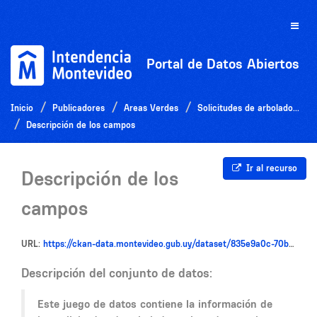
Ir
al
Toggle
contenido
naviga
Portal de Datos Abiertos
Inicio
Publicadores
Areas Verdes
Solicitudes de arbolado...
Descripción de los campos
Ir al recurso
Descripción de los
campos
URL:
https://ckan-data.montevideo.gub.uy/dataset/835e9a0c-70b9-4c8e-acc6-eb57e907a8ed/resource/cbd851bf-37b9-4e45-af24-addd5de75d8f/download/metadataarbolado.txt
Descripción del conjunto de datos:
Este juego de datos contiene la información de