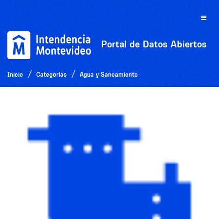
Ir
al
Toggle
contenido
naviga
Portal de Datos Abiertos
Inicio
Categorías
Agua y Saneamiento