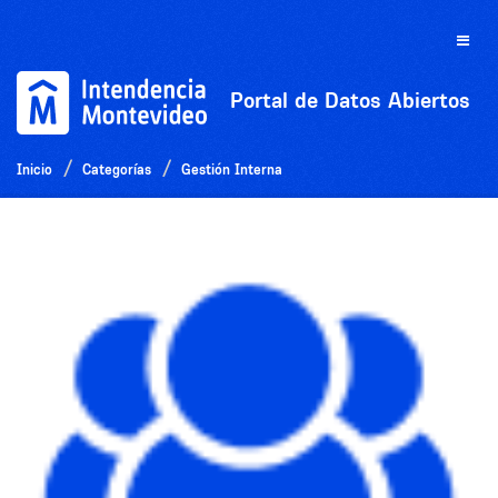
Ir
al
Toggle
contenido
naviga
Portal de Datos Abiertos
Inicio
Categorías
Gestión Interna