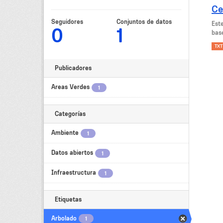
Ce
Seguidores
Conjuntos de datos
Est
0
1
bas
TXT
Publicadores
Areas Verdes
1
Categorías
Ambiente
1
Datos abiertos
1
Infraestructura
1
Etiquetas
Arbolado
1