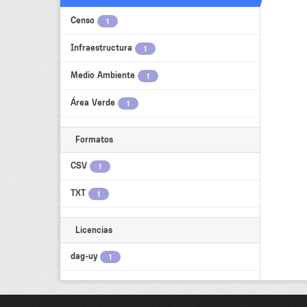
Censo
1
Infraestructura
1
Medio Ambiente
1
Área Verde
1
Formatos
CSV
1
TXT
1
Licencias
dag-uy
1