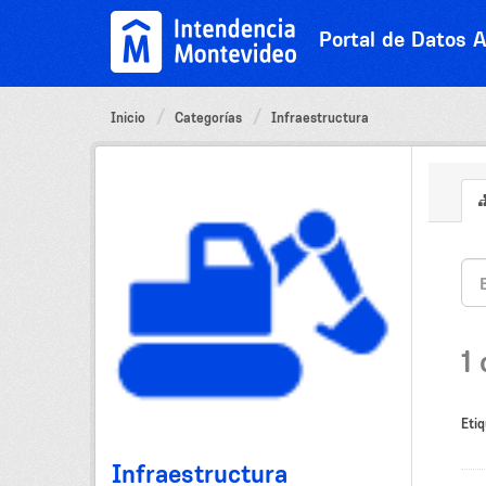
Ir
al
Portal de Datos A
contenido
Inicio
Categorías
Infraestructura
1
Etiq
Infraestructura