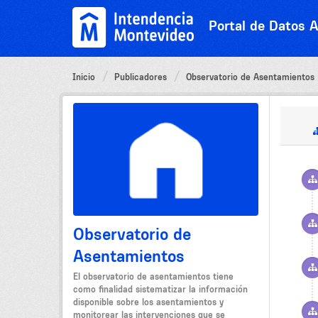
Ir
al
Portal de Datos A
contenido
Inicio
Publicadores
Observatorio de Asentamientos
Observatorio de
Asentamientos
El observatorio de asentamientos tiene
como finalidad sistematizar la información
disponible sobre los asentamientos y
monitorear las intervenciones que se