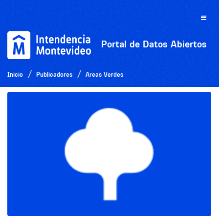
Ir
al
Toggle
contenido
naviga
Portal de Datos Abiertos
Inicio
Publicadores
Areas Verdes