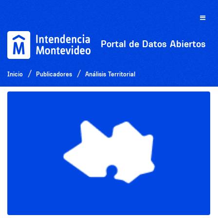
Ir
al
Toggle
contenido
naviga
Portal de Datos Abiertos
Inicio
Publicadores
Análisis Territorial