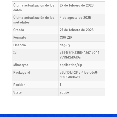
Última actualización de los
27 de febrero de 2023
datos
Última actualización de los
4 de agosto de 2025
metadatos
Creado
27 de febrero de 2023
Formato
CSV ZIP
Licencia
dag-uy
Id
e694f7f1-2358-42d7-b044-
7591bf2d0d0a
Mimetype
application/zip
Package id
e8bf101d-214e-41ee-b6c6-
d8185d60b7f1
Position
1
State
active