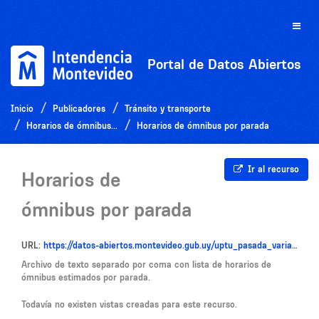
Ir
al
Toggle
contenido
naviga
Portal de Datos Abiertos
Inicio
Publicadores
Tránsito y transporte
Horarios de ómnibus...
Horarios de ómnibus por parada
Ir al recurso
Horarios de
ómnibus por parada
URL:
https://datos-abiertos.montevideo.gub.uy/uptu_pasada_variante.zip
Archivo de texto separado por coma con lista de horarios de
ómnibus estimados por parada.
Todavía no existen vistas creadas para este recurso.