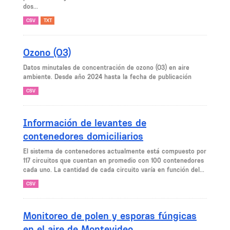
dos...
CSV
TXT
Ozono (O3)
Datos minutales de concentración de ozono (O3) en aire
ambiente. Desde año 2024 hasta la fecha de publicación
CSV
Información de levantes de
contenedores domiciliarios
El sistema de contenedores actualmente está compuesto por
117 circuitos que cuentan en promedio con 100 contenedores
cada uno. La cantidad de cada circuito varía en función del...
CSV
Monitoreo de polen y esporas fúngicas
en el aire de Montevideo