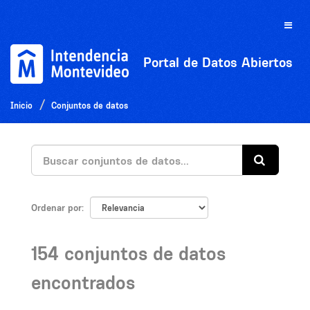
Ir
al
Toggle
contenido
naviga
Portal de Datos Abiertos
Inicio
Conjuntos de datos
Ordenar por
154 conjuntos de datos
encontrados