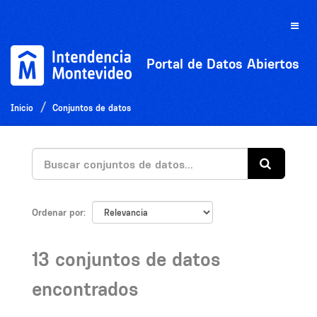
Ir
al
Toggle
contenido
naviga
Portal de Datos Abiertos
Inicio
Conjuntos de datos
Ordenar por
13 conjuntos de datos
encontrados