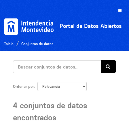
Ir
al
Toggle
contenido
naviga
Portal de Datos Abiertos
Inicio
Conjuntos de datos
Ordenar por
4 conjuntos de datos
encontrados