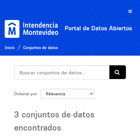
Ir
al
Toggle
contenido
naviga
Portal de Datos Abiertos
Inicio
Conjuntos de datos
Ordenar por
3 conjuntos de datos
encontrados