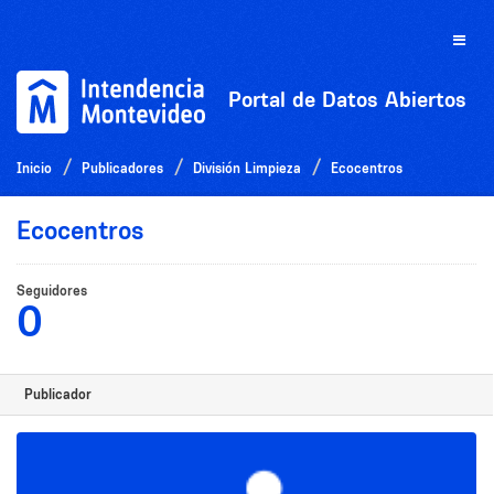
Ir
al
Toggle
contenido
naviga
Portal de Datos Abiertos
Inicio
Publicadores
División Limpieza
Ecocentros
Ecocentros
Seguidores
0
Publicador