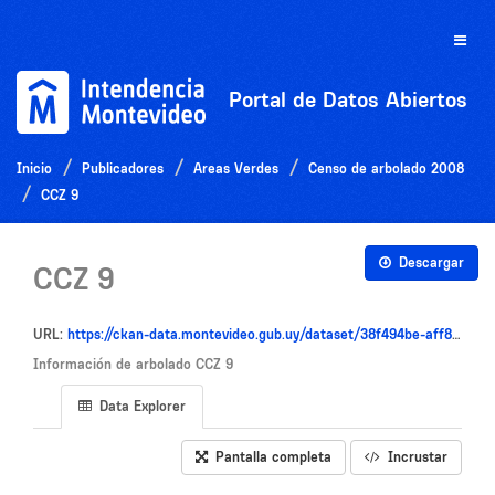
Ir
al
Toggle
contenido
naviga
Portal de Datos Abiertos
Inicio
Publicadores
Areas Verdes
Censo de arbolado 2008
CCZ 9
Descargar
CCZ 9
URL:
https://ckan-data.montevideo.gub.uy/dataset/38f494be-aff8-4a1d-aeea-5dd577439be0/resource/3bf322a2-01a8-4115-a8aa-3c826568e20a/download/archivo_comunal9.csv
Información de arbolado CCZ 9
Data Explorer
Pantalla completa
Incrustar