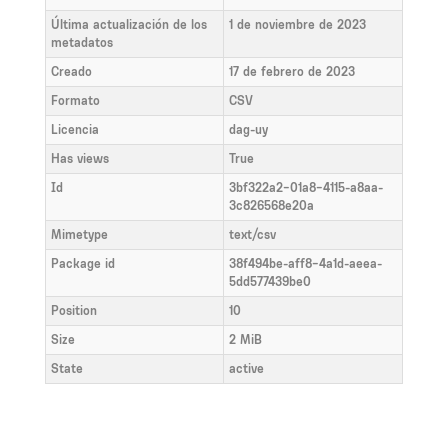
Última actualización de los
1 de noviembre de 2023
metadatos
Creado
17 de febrero de 2023
Formato
CSV
Licencia
dag-uy
Has views
True
Id
3bf322a2-01a8-4115-a8aa-
3c826568e20a
Mimetype
text/csv
Package id
38f494be-aff8-4a1d-aeea-
5dd577439be0
Position
10
Size
2 MiB
State
active