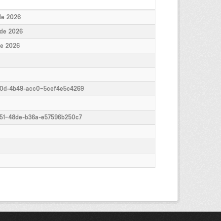
de 2026
 de 2026
de 2026
b0d-4b49-acc0-5cef4e5c4269
251-48de-b36a-e57596b250c7