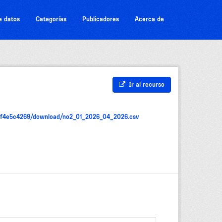
e datos
Categorías
Publicadores
Acerca de
Ir al recurso
cef4e5c4269/download/no2_01_2026_04_2026.csv