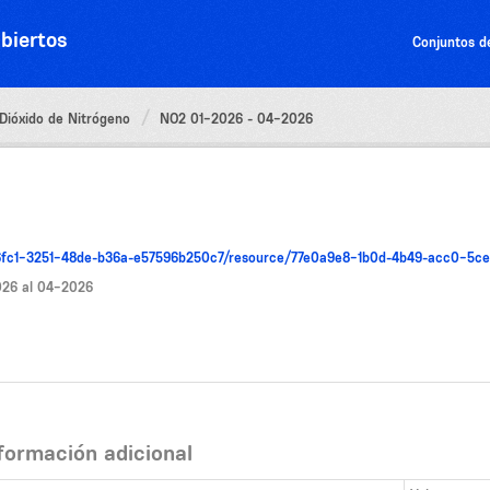
biertos
Conjuntos d
Dióxido de Nitrógeno
NO2 01-2026 - 04-2026
346fc1-3251-48de-b36a-e57596b250c7/resource/77e0a9e8-1b0d-4b49-acc0-5
2026 al 04-2026
formación adicional