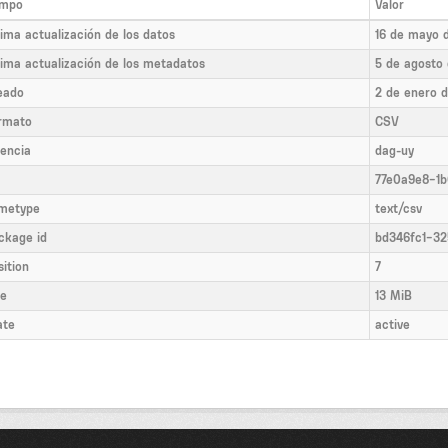
mpo
Valor
tima actualización de los datos
16 de mayo 
tima actualización de los metadatos
5 de agosto
eado
2 de enero 
rmato
CSV
cencia
dag-uy
77e0a9e8-1
metype
text/csv
ckage id
bd346fc1-3
sition
7
ze
13 MiB
ate
active