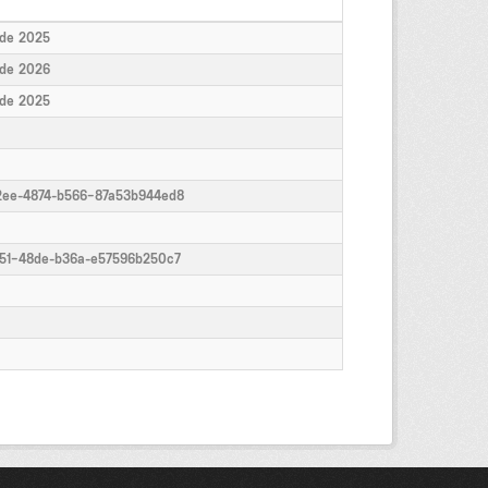
 de 2025
 de 2026
 de 2025
2ee-4874-b566-87a53b944ed8
251-48de-b36a-e57596b250c7