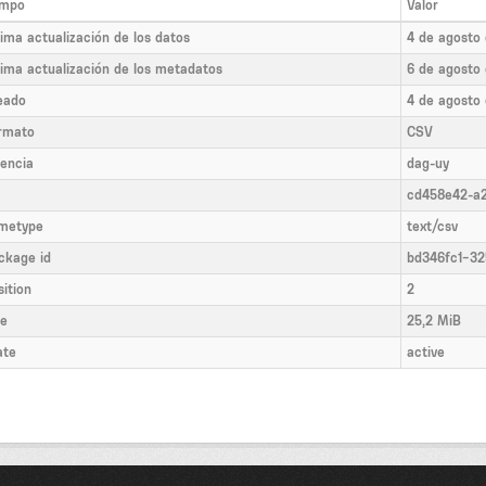
mpo
Valor
tima actualización de los datos
4 de agosto
tima actualización de los metadatos
6 de agosto
eado
4 de agosto
rmato
CSV
cencia
dag-uy
cd458e42-a
metype
text/csv
ckage id
bd346fc1-3
sition
2
ze
25,2 MiB
ate
active