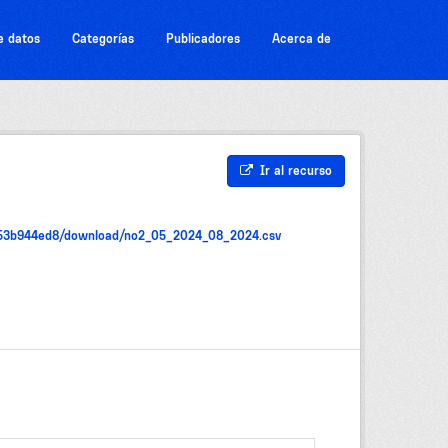
e datos
Categorías
Publicadores
Acerca de
Ir al recurso
7a53b944ed8/download/no2_05_2024_08_2024.csv