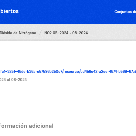
biertos
Conjuntos d
Dióxido de Nitrógeno
NO2 05-2024 - 08-2024
346fc1-3251-48de-b36a-e57596b250c7/resource/cd458e42-a2ee-4874-b566-8
2024 al 08-2024
formación adicional