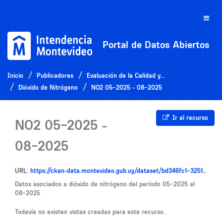
Ir
al
Toggle
contenido
naviga
Portal de Datos Abiertos
Inicio
Publicadores
Evaluación de la Calidad y...
Dióxido de Nitrógeno
NO2 05-2025 - 08-2025
Ir al recurso
NO2 05-2025 -
08-2025
URL:
https://ckan-data.montevideo.gub.uy/dataset/bd346fc1-3251-48de-b36a-e57596b250c7/resource/b8a0f77f-9841-4689-85f8-590e19fc6cce/download/no2_05_2025_08_2025.csv
Datos asociados a dióxido de nitrógeno del período 05-2025 al
08-2025
Todavía no existen vistas creadas para este recurso.