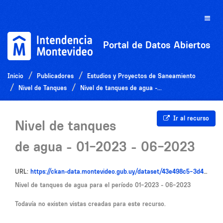
Ir
al
Toggle
contenido
naviga
Portal de Datos Abiertos
Inicio
Publicadores
Estudios y Proyectos de Saneamiento
Nivel de Tanques
Nivel de tanques de agua -...
Ir al recurso
Nivel de tanques
de agua - 01-2023 - 06-2023
URL:
https://ckan-data.montevideo.gub.uy/dataset/43e498c5-3d42-44fb-a19a-95bf71443e72/resource/97a278a3-d2b0-4f65-83da-74a057c02523/download/nivel_de_tanques_de_agua_01_2023_06_2023__1731360985682.csv
Nivel de tanques de agua para el período 01-2023 - 06-2023
Todavía no existen vistas creadas para este recurso.