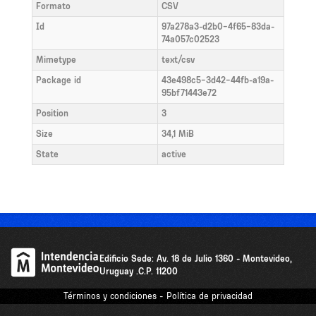
Formato
CSV
Id
97a278a3-d2b0-4f65-83da-
74a057c02523
Mimetype
text/csv
Package id
43e498c5-3d42-44fb-a19a-
95bf71443e72
Position
3
Size
34,1 MiB
State
active
Edificio Sede: Av. 18 de Julio 1360 - Montevideo,
Uruguay .C.P. 11200
Términos y condiciones - Política de privacidad