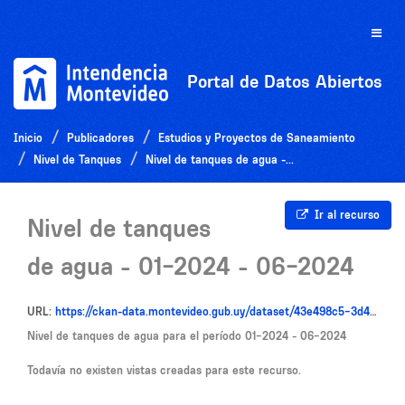
Ir
al
Toggle
contenido
naviga
Portal de Datos Abiertos
Inicio
Publicadores
Estudios y Proyectos de Saneamiento
Nivel de Tanques
Nivel de tanques de agua -...
Ir al recurso
Nivel de tanques
de agua - 01-2024 - 06-2024
URL:
https://ckan-data.montevideo.gub.uy/dataset/43e498c5-3d42-44fb-a19a-95bf71443e72/resource/c3d205f4-d6af-4e39-b1b5-d2e83eb701d1/download/nivel_de_tanques_de_agua_01_2024_06_2024__1731338231137.csv
Nivel de tanques de agua para el período 01-2024 - 06-2024
Todavía no existen vistas creadas para este recurso.