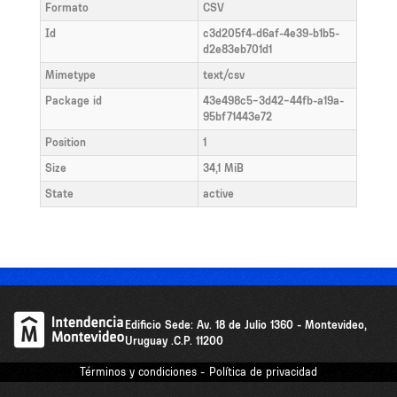
Formato
CSV
Id
c3d205f4-d6af-4e39-b1b5-
d2e83eb701d1
Mimetype
text/csv
Package id
43e498c5-3d42-44fb-a19a-
95bf71443e72
Position
1
Size
34,1 MiB
State
active
Edificio Sede: Av. 18 de Julio 1360 - Montevideo,
Uruguay .C.P. 11200
Términos y condiciones - Política de privacidad