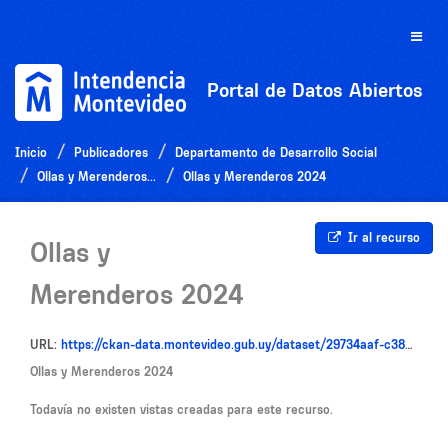
Ir
al
Toggle
contenido
naviga
Portal de Datos Abiertos
Inicio
Publicadores
Departamento de Desarrollo Social
Ollas y Merenderos...
Ollas y Merenderos 2024
Ir al recurso
Ollas y
Merenderos 2024
URL:
https://ckan-data.montevideo.gub.uy/dataset/29734aaf-c38b-4338-a190-8a5bf6c52d6e/resource/264ac316-2f0c-41f6-904b-5a711f227c80/download/planilla-2.xlsx-datos-abiertos-2024-3.csv
Ollas y Merenderos 2024
Todavía no existen vistas creadas para este recurso.