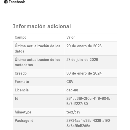
Facebook
Información adicional
Campo
Valor
Última actualización de los
20 de enero de 2025
datos
Última actualización de los
27 de julio de 2026
metadatos
Creado
30 de enero de 2024
Formato
CSV
Licencia
dag-uy
Id
264ac316-2f0c-41f6-904b-
5a711f227c80
Mimetype
text/csv
Package id
29734aaf-c38b-4338-a190-
8a5bf6c52d6e