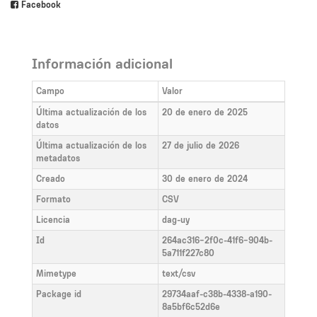
Facebook
Información adicional
Campo
Valor
Última actualización de los
20 de enero de 2025
datos
Última actualización de los
27 de julio de 2026
metadatos
Creado
30 de enero de 2024
Formato
CSV
Licencia
dag-uy
Id
264ac316-2f0c-41f6-904b-
5a711f227c80
Mimetype
text/csv
Package id
29734aaf-c38b-4338-a190-
8a5bf6c52d6e