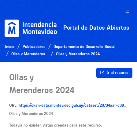
Ir
al
Toggle
contenido
naviga
Portal de Datos Abiertos
Inicio
Publicadores
Departamento de Desarrollo Social
Ollas y Merenderos...
Ollas y Merenderos 2024
Ir al recurso
Ollas y
Merenderos 2024
URL:
https://ckan-data.montevideo.gub.uy/dataset/29734aaf-c38b-4338-a190-8a5bf6c52d6e/resource/264ac316-2f0c-41f6-904b-5a711f227c80/download/planilla-2.xlsx-datos-abiertos-2024-3.csv
Ollas y Merenderos 2024
Todavía no existen vistas creadas para este recurso.